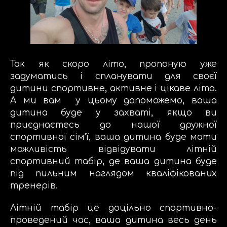
Так як скоро літо, пропоную уже
задуматись і спланувати для своєї
дитини спортивне, активне і цікаве літо.
А ми вам у цьому допоможемо, ваша
дитина буде у захваті, якщо ви
приєднаєтесь до нашої дружної
спортивної сім'ї, ваша дитина буде мати
можливість відвідувати літній
спортивний табір, де ваша дитина буде
під пильним наглядом кваліфікованих
тренерів.
Літній табір це доцільно спортивно-
проведений час, ваша дитина весь день