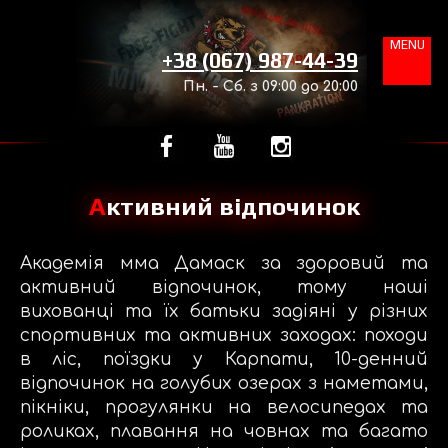
MENU
+38 (067) 987-44-39
Пн. - Сб. з 09:00 до 20:00
Активний відпочинок
Академія мма Дамаск за здоровий та
активний відпочинок, тому наші
вихованці та їх батьки задіяні у різних
спортивних та активних заходах: походи
в ліс, поїздки у Карпати, 10-денний
відпочинок на голубих озерах з наметами,
пікніки, прогулянки на велосипедах та
роликах, плавання на човнах та багато